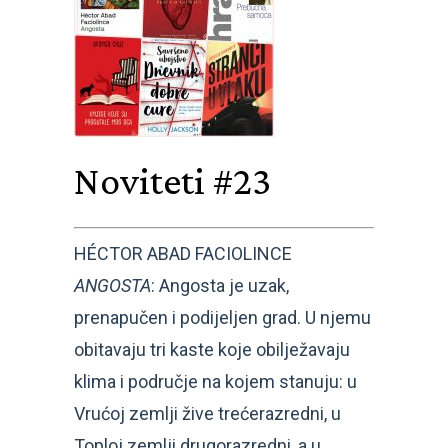
Noviteti #23
HÉCTOR ABAD FACIOLINCE
ANGOSTA
: Angosta je uzak,
prenapučen i podijeljen grad. U njemu
obitavaju tri kaste koje obilježavaju
klima i područje na kojem stanuju: u
Vrućoj zemlji žive trećerazredni, u
Toploj zemlji drugorazredni, a u