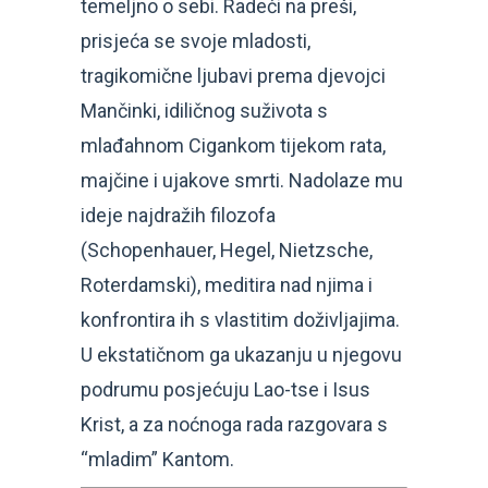
temeljno o sebi. Radeći na preši,
prisjeća se svoje mladosti,
tragikomične ljubavi prema djevojci
Mančinki, idiličnog suživota s
mlađahnom Cigankom tijekom rata,
majčine i ujakove smrti. Nadolaze mu
ideje najdražih filozofa
(Schopenhauer, Hegel, Nietzsche,
Roterdamski), meditira nad njima i
konfrontira ih s vlastitim doživljajima.
U ekstatičnom ga ukazanju u njegovu
podrumu posjećuju Lao-tse i Isus
Krist, a za noćnoga rada razgovara s
“mladim” Kantom.