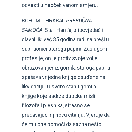
odvesti u neočekivanom smjeru.
BOHUMIL HRABAL
PREBUČNA
SAMOĆA
: Stari Hant’a, pripovjedač i
glavni lik, već 35 godina radi na preši u
sabiraonici staroga papira. Zaslugom
profesije, on je protiv svoje volje
obrazovan jer iz gomila staroga papira
spašava vrijedne knjige osuđene na
likvidaciju. U svom stanu gomila
knjige koje sadrže duboke misli
filozofa i pjesnika, strasno se
predavajući njihovu čitanju. Vjeruje da
će mu one pomoći da sazna nešto