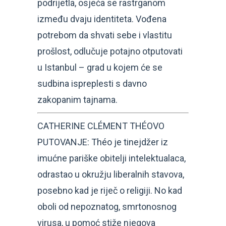
podrijetla, osjeća se rastrganom
između dvaju identiteta. Vođena
potrebom da shvati sebe i vlastitu
prošlost, odlučuje potajno otputovati
u Istanbul – grad u kojem će se
sudbina ispreplesti s davno
zakopanim tajnama.
CATHERINE CLÉMENT THÉOVO
PUTOVANJE: Théo je tinejdžer iz
imućne pariške obitelji intelektualaca,
odrastao u okružju liberalnih stavova,
posebno kad je riječ o religiji. No kad
oboli od nepoznatog, smrtonosnog
virusa, u pomoć stiže njegova