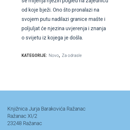
se mijenja njezin pogled na zajednicu
od koje bježi. Ono što pronalazi na
svojem putu nadilazi granice mašte i
poljuljat će njezina uvjerenja i znanja
o svijetu iz kojega je došla.
KATEGORIJE:
Novo
,
Za odrasle
Knjižnica Jurja Barakovića Ražanac
Ražanac XI/2
23248 Ražanac