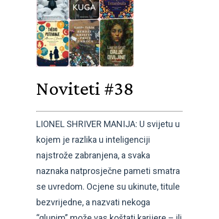
Noviteti #38
LIONEL SHRIVER MANIJA: U svijetu u
kojem je razlika u inteligenciji
najstrože zabranjena, a svaka
naznaka natprosječne pameti smatra
se uvredom. Ocjene su ukinute, titule
bezvrijedne, a nazvati nekoga
“glupim” može vas koštati karijere – ili