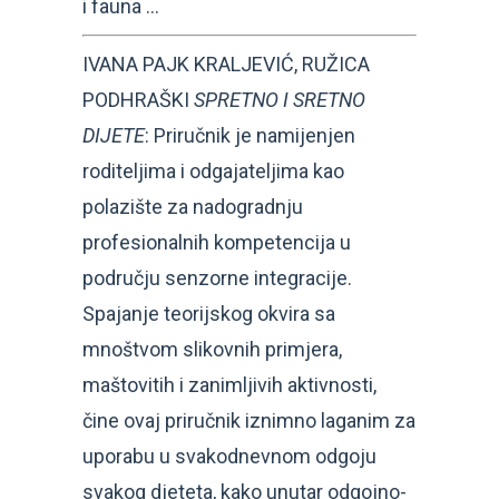
i fauna …
IVANA PAJK KRALJEVIĆ, RUŽICA
PODHRAŠKI
SPRETNO I SRETNO
DIJETE
: Priručnik je namijenjen
roditeljima i odgajateljima kao
polazište za nadogradnju
profesionalnih kompetencija u
području senzorne integracije.
Spajanje teorijskog okvira sa
mnoštvom slikovnih primjera,
maštovitih i zanimljivih aktivnosti,
čine ovaj priručnik iznimno laganim za
uporabu u svakodnevnom odgoju
svakog djeteta, kako unutar odgojno-