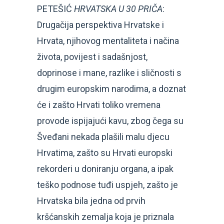
PETEŠIĆ
HRVATSKA U 30 PRIČA
:
Drugačija perspektiva Hrvatske i
Hrvata, njihovog mentaliteta i načina
života, povijest i sadašnjost,
doprinose i mane, razlike i sličnosti s
drugim europskim narodima, a doznat
će i zašto Hrvati toliko vremena
provode ispijajući kavu, zbog čega su
Šveđani nekada plašili malu djecu
Hrvatima, zašto su Hrvati europski
rekorderi u doniranju organa, a ipak
teško podnose tuđi uspjeh, zašto je
Hrvatska bila jedna od prvih
kršćanskih zemalja koja je priznala