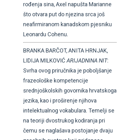
rođenja sina, Axel napušta Marianne
što otvara put do njezina srca još
neafirmiranom kanadskom pjesniku
Leonardu Cohenu.
BRANKA BARČOT, ANITA HRNJAK,
LIDIJA MILKOVIĆ
ARIJADNINA NIT
:
Svrha ovog priručnika je poboljšanje
frazeološke kompetencije
srednjoškolskih govornika hrvatskoga
jezika, kao i proširenje njihova
intelektualnog vokabulara. Temelji se
na teoriji dvostrukog kodiranja pri
čemu se naglašava postojanje dvaju