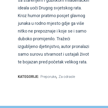
sa starenjem i gubitkom mladenačkih
ideala uoči Drugog svjetskog rata.
Kroz humor pratimo posjet glavnog
junaka u rodno mjesto gdje ga više
nitko ne prepoznaje i koje se i samo
duboko promijenilo. Tražeći
izgubljeno djetinjstvo, autor pronalazi
samo surovu stvarnost i ustajali život
te bojazan pred početak velikog rata.
KATEGORIJE:
Preporuke
,
Za odrasle