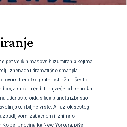
iranje
o se pet velikih masovnih izumiranja kojima
mlji iznenada i dramatično smanjila.
 u ovom trenutku prate i istražuju šesto
doci, a možda će biti najveće od trenutka
ina udar asteroida s lica planeta izbrisao
votinjske i biljne vrste. Ali uzrok šestog
 uzbudljivom, zabavnom i iznimno
h Kolbert, novinarka New Yorkera, piše