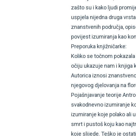
zašto su i kako ljudi promij
uspjela nijedna druga vrsta.
znanstvenih područja, opis
povijest izumiranja kao ko
Preporuka knjižničarke:
Koliko se točnom pokazala i
očiju ukazuje nam i knjiga
Autorica iznosi znanstveno
njegovog djelovanja na flor
Pojašnjavanje teorije Antr
svakodnevno izumiranje ko
izumiranje koje polako ali 
smrt i pustoš koju kao naj
koje slijede. Teško je ostat