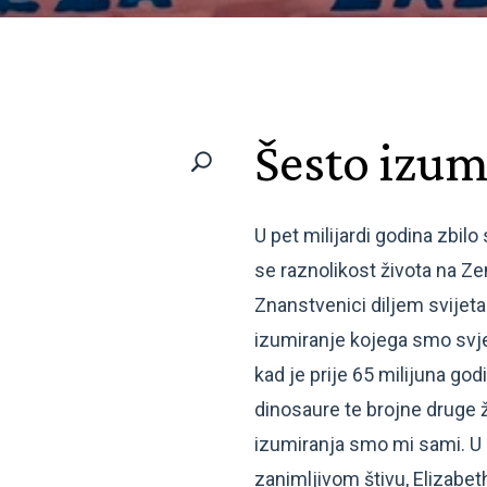
Šesto izum
U pet milijardi godina zbil
se raznolikost života na Ze
Znanstvenici diljem svijeta
izumiranje kojega smo svje
kad je prije 65 milijuna god
dinosaure te brojne druge ži
izumiranja smo mi sami. U
zanimljivom štivu, Elizabet