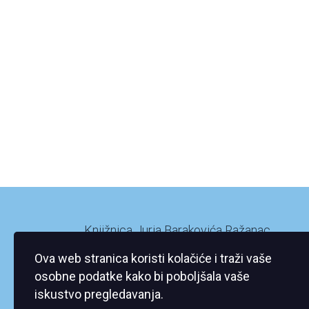
Knjižnica Jurja Barakovića Ražanac
Ražanac XI/2
Ova web stranica koristi kolačiće i traži vaše
23248 Ražanac
osobne podatke kako bi poboljšala vaše
iskustvo pregledavanja.