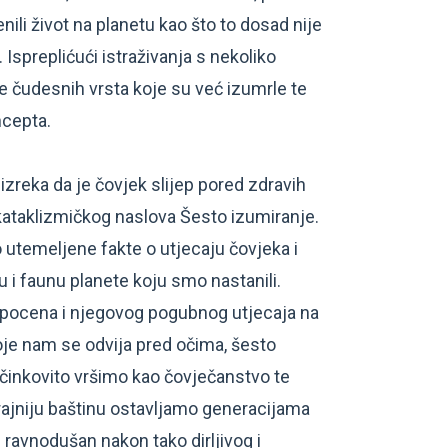
enili život na planetu kao što to dosad nije
 Ispreplićući istraživanja s nekoliko
e čudesnih vrsta koje su već izumrle te
ncepta.
zreka da je čovjek slijep pored zdravih
 kataklizmičkog naslova Šesto izumiranje.
 utemeljene fakte o utjecaju čovjeka i
u i faunu planete koju smo nastanili.
opocena i njegovog pogubnog utjecaja na
je nam se odvija pred očima, šesto
učinkovito vršimo kao čovječanstvo te
trajniju baštinu ostavljamo generacijama
i ravnodušan nakon tako dirljivog i