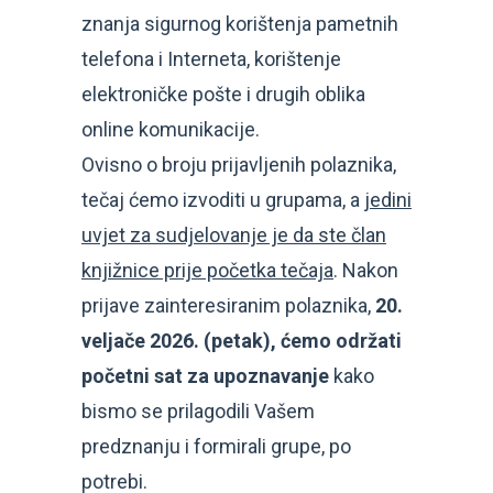
znanja sigurnog korištenja pametnih
telefona i Interneta, korištenje
elektroničke pošte i drugih oblika
online komunikacije.
Ovisno o broju prijavljenih polaznika,
tečaj ćemo izvoditi u grupama, a
jedini
uvjet za sudjelovanje je da ste član
knjižnice prije početka tečaja
. Nakon
prijave zainteresiranim polaznika,
20.
veljače
2026. (petak),
ćemo održati
početni sat za upoznavanje
kako
bismo se prilagodili Vašem
predznanju i formirali grupe, po
potrebi.