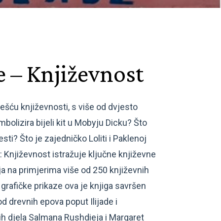
e – Književnost
ešću književnosti, s više od dvjesto
bolizira bijeli kit u Mobyju Dicku? Što
ti? Što je zajedničko Loliti i Paklenoj
e: Književnost istražuje ključne književne
ja na primjerima više od 250 književnih
 i grafičke prikaze ova je knjiga savršen
od drevnih epova poput Ilijade i
 djela Salmana Rushdieja i Margaret