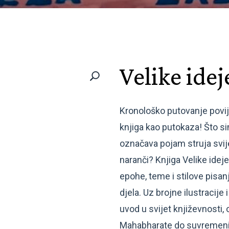
Velike idej
Kronološko putovanje povij
knjiga kao putokaza! Što sim
označava pojam struja svijes
naranči? Knjiga Velike idej
epohe, teme i stilove pisan
djela. Uz brojne ilustracije
uvod u svijet književnosti, 
Mahabharate do suvremenih