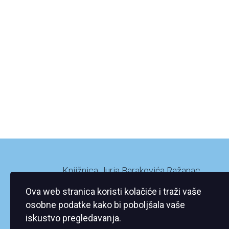
Knjižnica Jurja Barakovića Ražanac
Ražanac XI/2
Ova web stranica koristi kolačiće i traži vaše
23248 Ražanac
osobne podatke kako bi poboljšala vaše
iskustvo pregledavanja.