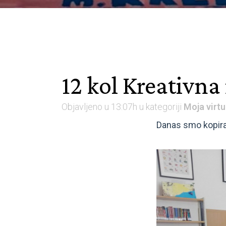
12 kol
Kreativna 
Objavljeno u 13:07h
u kategoriji
Moja virtu
Danas smo kopiral