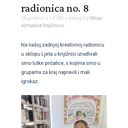
radionica no. 8
Objavljeno u 14:38h
u kategoriji
Moja
virtualna knjižnica
Na našoj zadnjoj kreativnoj radionicu
u sklopu Ljeta u knjižnici izrađivali
smo lutke pričalice, s kojima smo u
grupama za kraj napravili i mali
igrokaz.