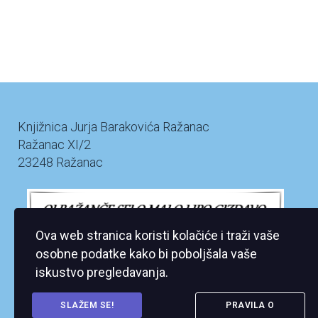
Knjižnica Jurja Barakovića Ražanac
Ražanac XI/2
23248 Ražanac
Ova web stranica koristi kolačiće i traži vaše
osobne podatke kako bi poboljšala vaše
iskustvo pregledavanja.
SLAŽEM SE!
PRAVILA O