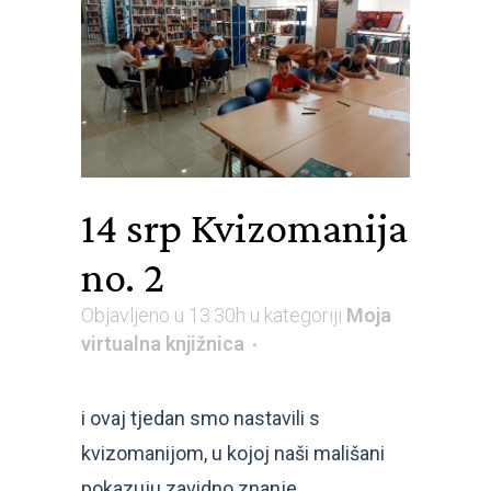
14 srp
Kvizomanija
no. 2
Objavljeno u 13:30h
u kategoriji
Moja
virtualna knjižnica
i ovaj tjedan smo nastavili s
kvizomanijom, u kojoj naši mališani
pokazuju zavidno znanje.