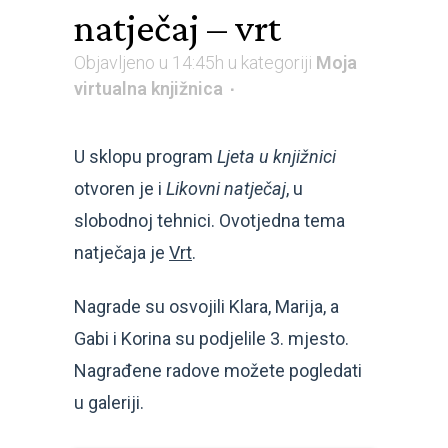
natječaj – vrt
Objavljeno u 14:45h
u kategoriji
Moja
virtualna knjižnica
U sklopu program
Ljeta u knjižnici
otvoren je i
Likovni natječaj
, u
slobodnoj tehnici. Ovotjedna tema
natječaja je
Vrt
.
Nagrade su osvojili Klara, Marija, a
Gabi i Korina su podjelile 3. mjesto.
Nagrađene radove možete pogledati
u galeriji.