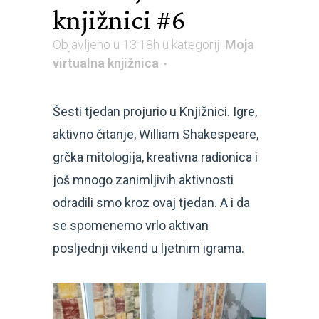
knjižnici #6
Objavljeno u 13:18h
u kategoriji
Moja
virtualna knjižnica
Šesti tjedan projurio u Knjižnici. Igre,
aktivno čitanje, William Shakespeare,
grčka mitologija, kreativna radionica i
još mnogo zanimljivih aktivnosti
odradili smo kroz ovaj tjedan. A i da
se spomenemo vrlo aktivan
posljednji vikend u ljetnim igrama.