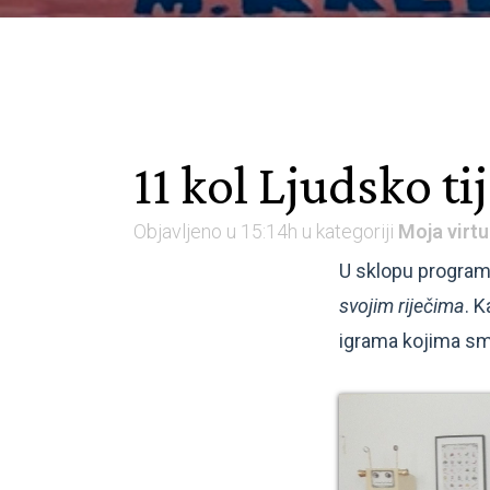
11 kol
Ljudsko tij
Objavljeno u 15:14h
u kategoriji
Moja virtu
U sklopu progra
svojim riječima
. K
igrama kojima smo 