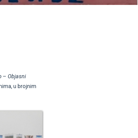
o
–
Objasni
onima, u brojnim