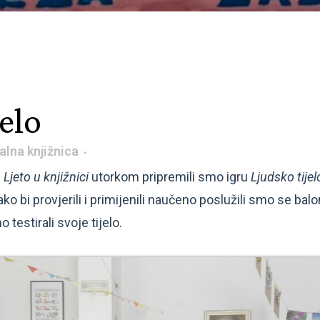
elo
alna knjižnica
m
Ljeto u knjižnici
utorkom pripremili smo igru
Ljudsko tijel
ako bi provjerili i primijenili naučeno poslužili smo se bal
testirali svoje tijelo.