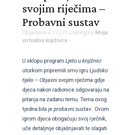
svojim riječima –
Probavni sustav
Objavljeno u 13:27h
u kategoriji
Moja
virtualna knjižnica
U sklopu program
Ljeto u knjižnici
utorkom pripremili smo igru
Ljudsko
tijelo
–
Objasni svojim riječima
gdje
djeca nakon radionice odgovaraju na
pitanja na zadanu temu. Tema ovog
tjedna bila je
probavni sustav
. Ovom
igrom djeca obogaćuju svoj rječnik,
uče detaljnije objašnjavati te slagati