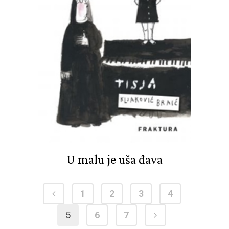
U malu je uša đava
1
2
3
4
5
6
7