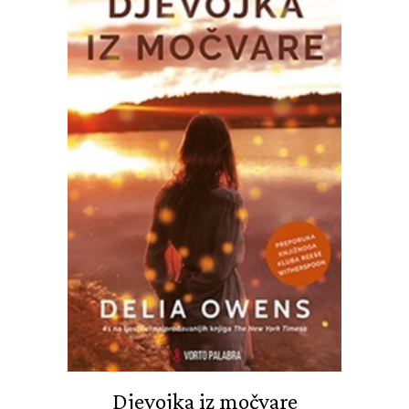
Djevojka iz močvare