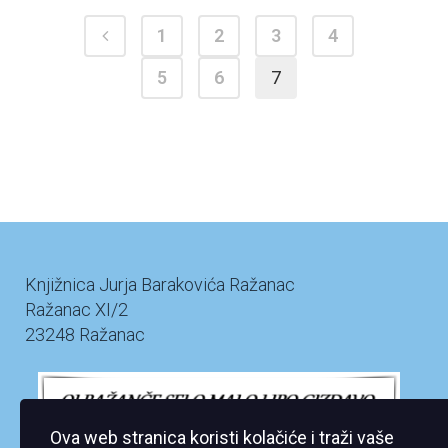
1
2
3
4
5
6
7
Knjižnica Jurja Barakovića Ražanac
Ražanac XI/2
23248 Ražanac
Ova web stranica koristi kolačiće i traži vaše