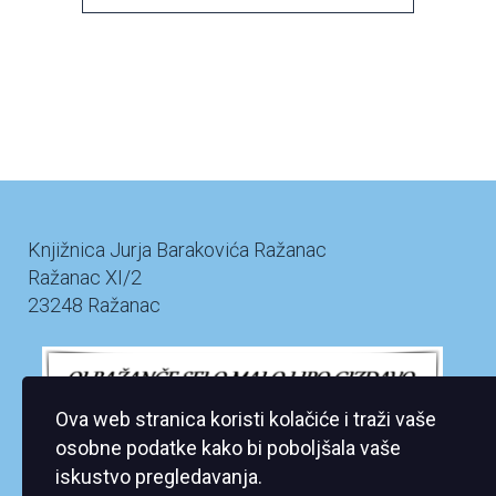
Knjižnica Jurja Barakovića Ražanac
Ražanac XI/2
23248 Ražanac
Ova web stranica koristi kolačiće i traži vaše
osobne podatke kako bi poboljšala vaše
iskustvo pregledavanja.