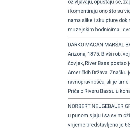
oživljavaju, opuštaju se, 
i komentiraju ono što su vid
nama slike i skulpture dok 
muzejskim hodnicima i d
DARKO MACAN MARŠAL BA
Arizona, 1875. Bivši rob, voj
čovjek, River Bass postao j
Američkih Država. Značku je
ravnopravnošću, ali je time
Priča o Riveru Bassu u kona
NORBERT NEUGEBAUER GRIČK
u punom sjaju i sa svim ožil
vrijeme predstavljeno je 63