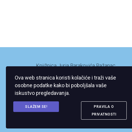
Knjižnica Jurja Barakovića Ražanac
Ražanac XI/2
Ova web stranica koristi kolačiće i traži vaše
23248 Ražanac
osobne podatke kako bi poboljšala vaše
iskustvo pregledavanja.
SLAŽEM SE!
PRAVILA O
PRIVATNOSTI