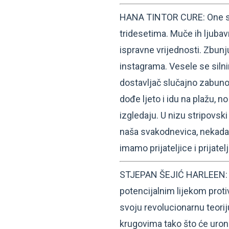
HANA TINTOR CURE: One su
tridesetima. Muče ih ljubav
ispravne vrijednosti. Zbunju
instagrama. Vesele se siln
dostavljač slučajno zabuno
dođe ljeto i idu na plažu, 
izgledaju. U nizu stripovsk
naša svakodnevica, nekada b
imamo prijateljice i prijatel
STJEPAN ŠEJIĆ HARLEEN: Dr.
potencijalnim lijekom proti
svoju revolucionarnu teori
krugovima tako što će uron