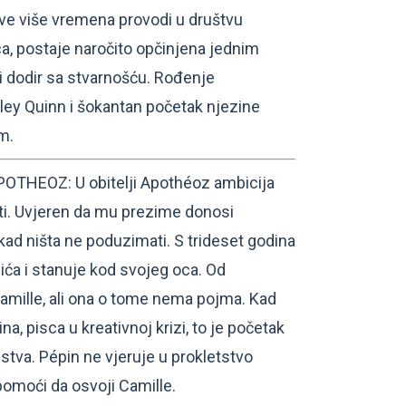
sve više vremena provodi u društvu
ca, postaje naročito opčinjena jednim
i dodir sa stvarnošću. Rođenje
ley Quinn i šokantan početak njezine
m.
THEOZ: U obitelji Apothéoz ambicija
ti. Uvjeren da mu prezime donosi
kad ništa ne poduzimati. S trideset godina
ića i stanuje kod svojeg oca. Od
 Camille, ali ona o tome nema pojma. Kad
, pisca u kreativnoj krizi, to je početak
stva. Pépin ne vjeruje u prokletstvo
pomoći da osvoji Camille.