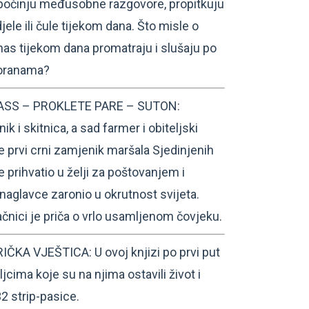
započinju međusobne razgovore, propitkuju
jele ili čule tijekom dana. Što misle o
nas tijekom dana promatraju i slušaju po
voranama?
SS – PROKLETE PARE – SUTON:
nik i skitnica, a sad farmer i obiteljski
e prvi crni zamjenik maršala Sjedinjenih
 prihvatio u želji za poštovanjem i
 naglavce zaronio u okrutnost svijeta.
čnici je priča o vrlo usamljenom čovjeku.
A VJEŠTICA: U ovoj knjizi po prvi put
jcima koje su na njima ostavili život i
2 strip-pasice.