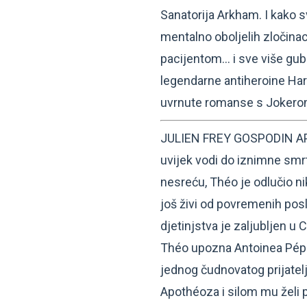
Sanatorija Arkham. I kako 
mentalno oboljelih zločina
pacijentom… i sve više gub
legendarne antiheroine Har
uvrnute romanse s Jokero
JULIEN FREY GOSPODIN APO
uvijek vodi do iznimne smr
nesreću, Théo je odlučio ni
još živi od povremenih posl
djetinjstva je zaljubljen u
Théo upozna Antoinea Pépina
jednog čudnovatog prijatelj
Apothéoza i silom mu želi 