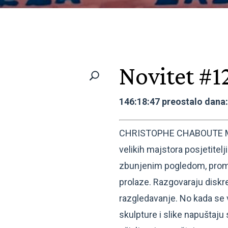
Novitet #1
146:18:47 preostalo dana
CHRISTOPHE CHABOUTE MUZ
velikih majstora posjetitel
zbunjenim pogledom, proma
prolaze. Razgovaraju diskr
razgledavanje. No kada se 
skulpture i slike napuštaju 