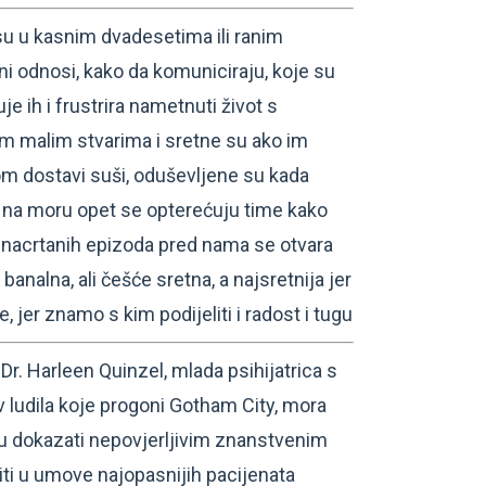
 u kasnim dvadesetima ili ranim
ni odnosi, kako da komuniciraju, koje su
je ih i frustrira nametnuti život s
im malim stvarima i sretne su ako im
m dostavi suši, oduševljene su kada
no na moru opet se opterećuju time kako
i nacrtanih epizoda pred nama se otvara
analna, ali češće sretna, a najsretnija jer
je, jer znamo s kim podijeliti i radost i tugu
 Harleen Quinzel, mlada psihijatrica s
v ludila koje progoni Gotham City, mora
ju dokazati nepovjerljivim znanstvenim
iti u umove najopasnijih pacijenata