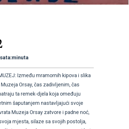
2
:sata:minuta
EJ: Između mramornih kipova i slika
ji Muzeja Orsay, čas zadivljenim, čas
traju ta remek-djela koja omeđuju
etnim šaputanjem nastavljajući svoje
vrata Muzeja Orsay zatvore i padne noć,
svoja mjesta, silaze sa svojih postolja,