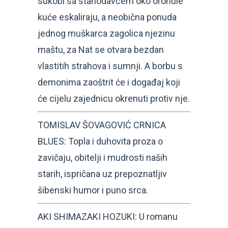
sukobi sa stanodavcem oko oronule
kuće eskaliraju, a neobična ponuda
jednog muškarca zagolica njezinu
maštu, za Nat se otvara bezdan
vlastitih strahova i sumnji. A borbu s
demonima zaoštrit će i događaj koji
će cijelu zajednicu okrenuti protiv nje.
TOMISLAV ŠOVAGOVIĆ CRNICA
BLUES: Topla i duhovita proza o
zavičaju, obitelji i mudrosti naših
starih, ispričana uz prepoznatljiv
šibenski humor i puno srca.
AKI SHIMAZAKI HOZUKI: U romanu