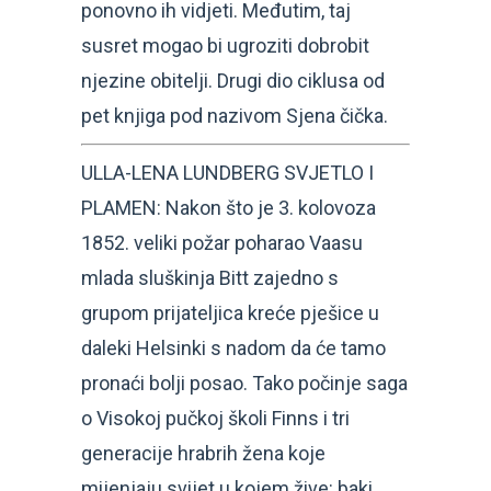
ponovno ih vidjeti. Međutim, taj
susret mogao bi ugroziti dobrobit
njezine obitelji. Drugi dio ciklusa od
pet knjiga pod nazivom Sjena čička.
ULLA-LENA LUNDBERG SVJETLO I
PLAMEN: Nakon što je 3. kolovoza
1852. veliki požar poharao Vaasu
mlada sluškinja Bitt zajedno s
grupom prijateljica kreće pješice u
daleki Helsinki s nadom da će tamo
pronaći bolji posao. Tako počinje saga
o Visokoj pučkoj školi Finns i tri
generacije hrabrih žena koje
mijenjaju svijet u kojem žive: baki