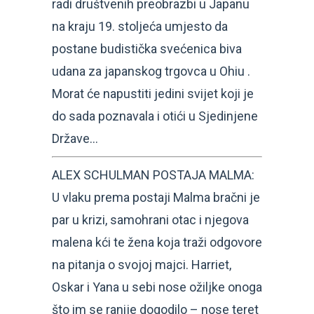
radi društvenih preobrazbi u Japanu
na kraju 19. stoljeća umjesto da
postane budistička svećenica biva
udana za japanskog trgovca u Ohiu .
Morat će napustiti jedini svijet koji je
do sada poznavala i otići u Sjedinjene
Države…
ALEX SCHULMAN POSTAJA MALMA:
U vlaku prema postaji Malma bračni je
par u krizi, samohrani otac i njegova
malena kći te žena koja traži odgovore
na pitanja o svojoj majci. Harriet,
Oskar i Yana u sebi nose ožiljke onoga
što im se ranije dogodilo – nose teret