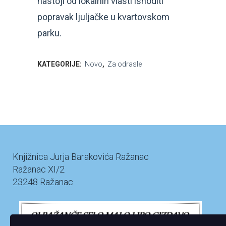
nastoji od lokalnih vlasti ishoditi
popravak ljuljačke u kvartovskom
parku.
KATEGORIJE:
Novo
,
Za odrasle
Knjižnica Jurja Barakovića Ražanac
Ražanac XI/2
23248 Ražanac