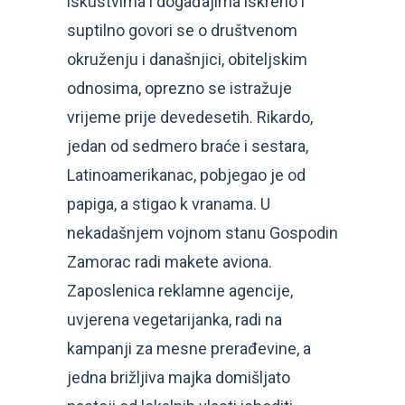
iskustvima i događajima iskreno i
suptilno govori se o društvenom
okruženju i današnjici, obiteljskim
odnosima, oprezno se istražuje
vrijeme prije devedesetih. Rikardo,
jedan od sedmero braće i sestara,
Latinoamerikanac, pobjegao je od
papiga, a stigao k vranama. U
nekadašnjem vojnom stanu Gospodin
Zamorac radi makete aviona.
Zaposlenica reklamne agencije,
uvjerena vegetarijanka, radi na
kampanji za mesne prerađevine, a
jedna brižljiva majka domišljato