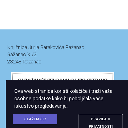
Knjižnica Jurja Barakovića Ražanac
Ražanac XI/2
23248 Ražanac
Ova web stranica koristi kolačiće i traži vaše
osobne podatke kako bi poboljšala vaše
iskustvo pregledavanja.
SLAŽEM SE!
PRAVILA O
PRIVATNOSTI