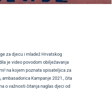
uge za djecu i mladež Hrvatskog
dila je video povodom obilježavanja
i! na kojem poznata spisateljica za
a, ambasadorica Kampanje 2021., čita
ima o važnosti čitanja naglas djeci od