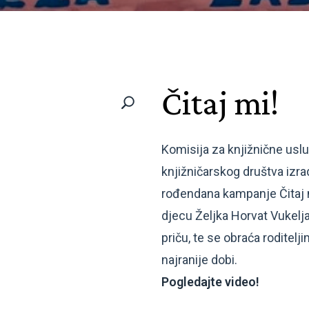
Čitaj mi!
Komisija za knjižnične usl
knjižničarskog društva izra
rođendana kampanje Čitaj m
djecu Željka Horvat Vukelj
priču, te se obraća roditelj
najranije dobi.
Pogledajte video!