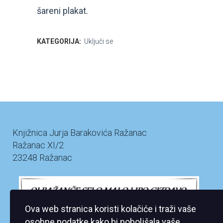
šareni plakat.
KATEGORIJA:
Uključi se
Knjižnica Jurja Barakovića Ražanac
Ražanac XI/2
23248 Ražanac
Ova web stranica koristi kolačiće i traži vaše
osobne podatke kako bi poboljšala vaše