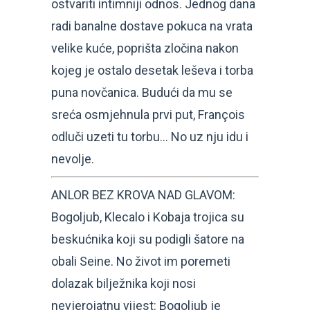
ostvariti intimniji odnos. Jednog dana
radi banalne dostave pokuca na vrata
velike kuće, poprišta zločina nakon
kojeg je ostalo desetak leševa i torba
puna novčanica. Budući da mu se
sreća osmjehnula prvi put, François
odluči uzeti tu torbu… No uz nju idu i
nevolje.
ANLOR BEZ KROVA NAD GLAVOM:
Bogoljub, Klecalo i Kobaja trojica su
beskućnika koji su podigli šatore na
obali Seine. No život im poremeti
dolazak bilježnika koji nosi
nevjerojatnu vijest: Bogoljub je