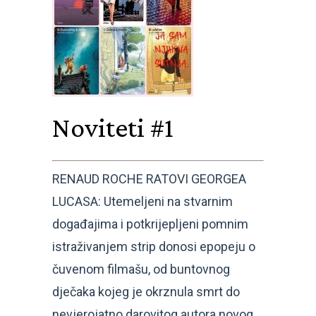
Noviteti #1
RENAUD ROCHE RATOVI GEORGEA
LUCASA: Utemeljeni na stvarnim
događajima i potkrijepljeni pomnim
istraživanjem strip donosi epopeju o
čuvenom filmašu, od buntovnog
dječaka kojeg je okrznula smrt do
nevjerojatno darovitog autora novog