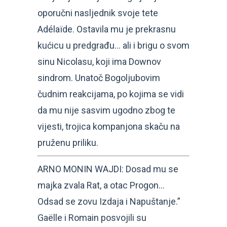
oporučni nasljednik svoje tete
Adélaïde. Ostavila mu je prekrasnu
kućicu u predgrađu… ali i brigu o svom
sinu Nicolasu, koji ima Downov
sindrom. Unatoč Bogoljubovim
čudnim reakcijama, po kojima se vidi
da mu nije sasvim ugodno zbog te
vijesti, trojica kompanjona skaču na
pruženu priliku.
ARNO MONIN WAJDI: Dosad mu se
majka zvala Rat, a otac Progon…
Odsad se zovu Izdaja i Napuštanje.”
Gaëlle i Romain posvojili su