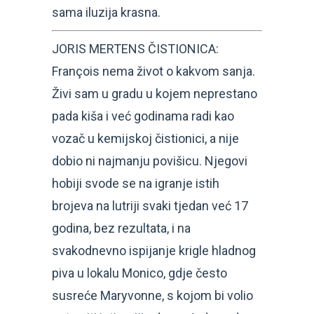
sama iluzija krasna.
JORIS MERTENS ČISTIONICA:
François nema život o kakvom sanja.
Živi sam u gradu u kojem neprestano
pada kiša i već godinama radi kao
vozač u kemijskoj čistionici, a nije
dobio ni najmanju povišicu. Njegovi
hobiji svode se na igranje istih
brojeva na lutriji svaki tjedan već 17
godina, bez rezultata, i na
svakodnevno ispijanje krigle hladnog
piva u lokalu Monico, gdje često
susreće Maryvonne, s kojom bi volio